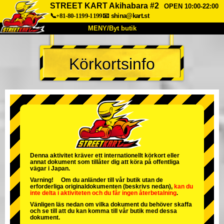
STREET KART Akihabara #2
OPEN 10:00-22:00
📞+81-80-1199-1199
📧
shina@kart.st
MENY/Byt butik
HEM
Körkortsinfo
Om oss
Specifikationer
Pris
Hitta hit
Röster
FAQ
Företag
Boka
Byt butik
Tokyo Shinagawa
Tokyo Akihabara#1
Tokyo Akihabara#2
Tokyo Shibuya
Denna aktivitet kräver ett internationellt körkort eller
annat dokument som tillåter dig att köra på offentliga
Tokyo Shibuya Annex
Tokyo Bay
vägar i Japan.
Varning! Om du anländer till vår butik utan de
Tokyo Asakusa
Osaka
erforderliga originaldokumenten (beskrivs nedan),
kan du
inte delta i aktiviteten
och
du får ingen återbetalning
.
Okinawa
Vänligen läs nedan om vilka dokument du behöver skaffa
och se till att du kan komma till vår butik med dessa
dokument.