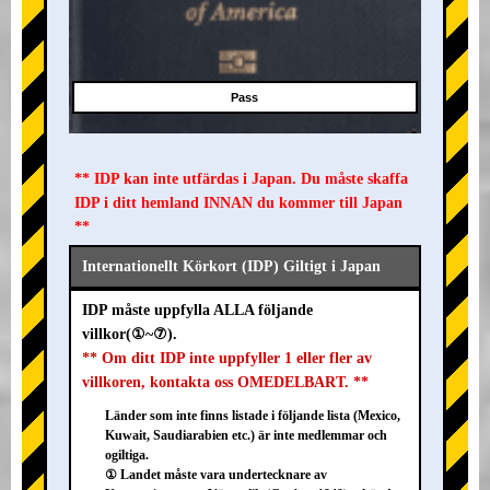
Pass
** IDP kan inte utfärdas i Japan. Du måste skaffa
IDP i ditt hemland INNAN du kommer till Japan
**
Internationellt Körkort (IDP) Giltigt i Japan
IDP måste uppfylla ALLA följande
villkor(①~⑦).
** Om ditt IDP inte uppfyller 1 eller fler av
villkoren, kontakta oss OMEDELBART. **
Länder som inte finns listade i följande lista (Mexico,
Kuwait, Saudiarabien etc.) är inte medlemmar och
ogiltiga.
① Landet måste vara undertecknare av