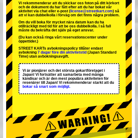
Vi rekommenderar att du skickar oss foton på ditt körkort
och de dokument du har fått efter att du har bokat vår
aktivitet via chat eller e-post (
license@streetkart.com
) så
att vi kan dubbelkolla i förväg om det finns några problem.
Om du vill boka för mycket nära datum kan du ha
otillräckligt med tid för att be oss dubbelkolla. I så fall
måste du bekräfta det själv på eget ansvar.
(Du kan också ringa vårt reservationscenter under
öppettider.)
STREET KARTs avbokningspolicy tillåter endast
avbokning
7 dagar före din aktivitetstid
(Japan Standard
Time) utan avbokningsavgift.
Vi är
pionjärer
och
det största gokartföretaget
i
Japan! Vi fortsätter att samarbeta med
många
kändisar
och är
den mest populära aktiviteten
för
resenärer till Japan! Vi rekommenderar starkt att du
bokar så snart som möjligt.