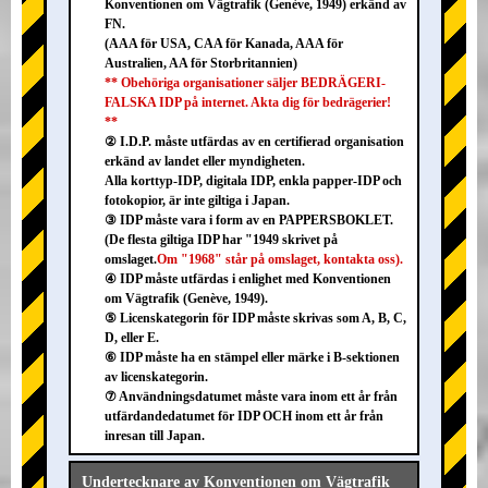
Konventionen om Vägtrafik (Genève, 1949) erkänd av
FN.
(AAA för USA, CAA för Kanada, AAA för
Australien, AA för Storbritannien)
** Obehöriga organisationer säljer BEDRÄGERI-
FALSKA IDP på internet. Akta dig för bedrägerier!
**
② I.D.P. måste utfärdas av en certifierad organisation
erkänd av landet eller myndigheten.
Alla korttyp-IDP, digitala IDP, enkla papper-IDP och
fotokopior, är inte giltiga i Japan.
③ IDP måste vara i form av en PAPPERSBOKLET.
(De flesta giltiga IDP har "1949 skrivet på
omslaget.
Om "1968" står på omslaget, kontakta oss).
④ IDP måste utfärdas i enlighet med Konventionen
om Vägtrafik (Genève, 1949).
⑤ Licenskategorin för IDP måste skrivas som A, B, C,
D, eller E.
⑥ IDP måste ha en stämpel eller märke i B-sektionen
av licenskategorin.
⑦ Användningsdatumet måste vara inom ett år från
utfärdandedatumet för IDP OCH inom ett år från
inresan till Japan.
Undertecknare av Konventionen om Vägtrafik