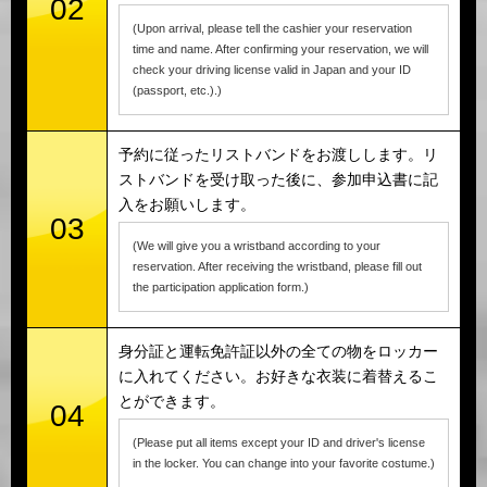
02
(Upon arrival, please tell the cashier your reservation
time and name. After confirming your reservation, we will
check your driving license valid in Japan and your ID
(passport, etc.).)
予約に従ったリストバンドをお渡しします。リ
ストバンドを受け取った後に、参加申込書に記
入をお願いします。
03
(We will give you a wristband according to your
reservation. After receiving the wristband, please fill out
the participation application form.)
身分証と運転免許証以外の全ての物をロッカー
に入れてください。お好きな衣装に着替えるこ
とができます。
04
(Please put all items except your ID and driver's license
in the locker. You can change into your favorite costume.)