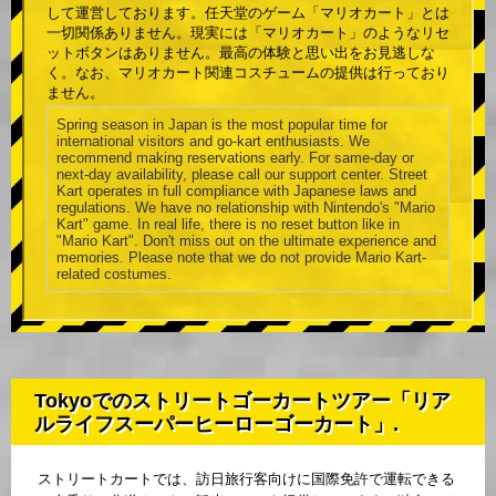
して運営しております。任天堂のゲーム「マリオカート」とは
一切関係ありません。現実には「マリオカート」のようなリセ
ットボタンはありません。最高の体験と思い出をお見逃しな
く。なお、マリオカート関連コスチュームの提供は行っており
ません。
Spring season in Japan is the most popular time for
international visitors and go-kart enthusiasts. We
recommend making reservations early. For same-day or
next-day availability, please call our support center. Street
Kart operates in full compliance with Japanese laws and
regulations. We have no relationship with Nintendo's "Mario
Kart" game. In real life, there is no reset button like in
"Mario Kart". Don't miss out on the ultimate experience and
memories. Please note that we do not provide Mario Kart-
related costumes.
Tokyoでのストリートゴーカートツアー「リア
ルライフスーパーヒーローゴーカート」.
ストリートカートでは、訪日旅行客向けに国際免許で運転できる