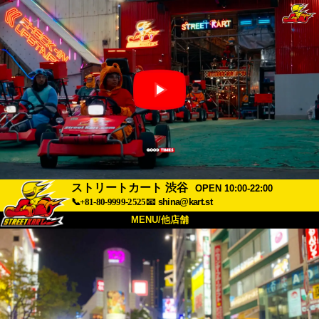
ストリートカート 渋谷
OPEN 10:00-22:00
📞+81-80-9999-2525
📧
shina@kart.st
MENU/他店舗
トップ
概要
車両
価格
アクセス
評価
FAQ