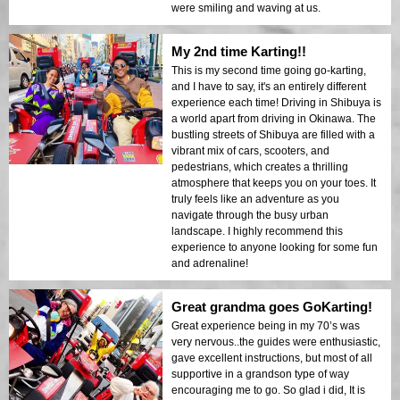
were smiling and waving at us.
My 2nd time Karting!!
This is my second time going go-karting,
and I have to say, it's an entirely different
experience each time! Driving in Shibuya is
a world apart from driving in Okinawa. The
bustling streets of Shibuya are filled with a
vibrant mix of cars, scooters, and
pedestrians, which creates a thrilling
atmosphere that keeps you on your toes. It
truly feels like an adventure as you
navigate through the busy urban
landscape. I highly recommend this
experience to anyone looking for some fun
and adrenaline!
Great grandma goes GoKarting!
Great experience being in my 70’s was
very nervous..the guides were enthusiastic,
gave excellent instructions, but most of all
supportive in a grandson type of way
encouraging me to go. So glad i did, It is