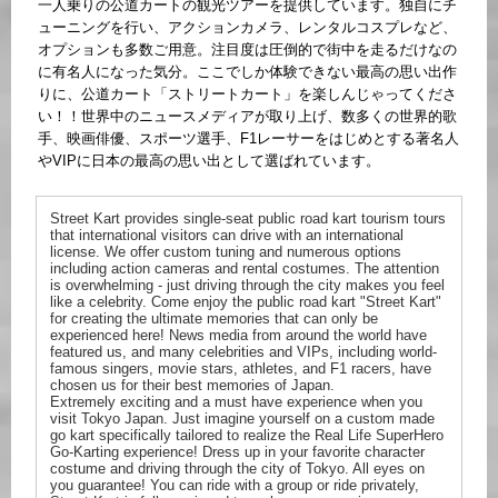
一人乗りの公道カートの観光ツアーを提供しています。独自にチ
ューニングを行い、アクションカメラ、レンタルコスプレなど、
オプションも多数ご用意。注目度は圧倒的で街中を走るだけなの
に有名人になった気分。ここでしか体験できない最高の思い出作
りに、公道カート「ストリートカート」を楽しんじゃってくださ
い！！世界中のニュースメディアが取り上げ、数多くの世界的歌
手、映画俳優、スポーツ選手、F1レーサーをはじめとする著名人
やVIPに日本の最高の思い出として選ばれています。
Street Kart provides single-seat public road kart tourism tours
that international visitors can drive with an international
license. We offer custom tuning and numerous options
including action cameras and rental costumes. The attention
is overwhelming - just driving through the city makes you feel
like a celebrity. Come enjoy the public road kart "Street Kart"
for creating the ultimate memories that can only be
experienced here! News media from around the world have
featured us, and many celebrities and VIPs, including world-
famous singers, movie stars, athletes, and F1 racers, have
chosen us for their best memories of Japan.
Extremely exciting and a must have experience when you
visit Tokyo Japan. Just imagine yourself on a custom made
go kart specifically tailored to realize the Real Life SuperHero
Go-Karting experience! Dress up in your favorite character
costume and driving through the city of Tokyo. All eyes on
you guarantee! You can ride with a group or ride privately,