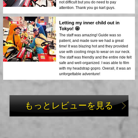
not difficult but you do need to pay
attention. Thank you go kart guys.
Letting my inner child out in
Tokyo! 🤩
The staff was amazing! Guide was so
patient, and made sure we had a great
time! It was blazing hot and they provided
use with cooling rings to wear on our neck.
The staff was friendly and the entire ride felt
safe and well-organized. I was able to film
with my headstrap gopro. Overall, it was an
unforgettable adventure!
もっとレビューを見る