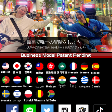
会社
予約
他店舗
東京 品川
東京 秋葉原 #1
東京 秋葉原 #2
東京 渋谷
東京 渋谷アネックス
東京ベイ
最高で唯一の冒険をしよう！
東京 浅草
大阪
大人気の訪日旅行客向け公道カート観光アクティビティ
沖縄