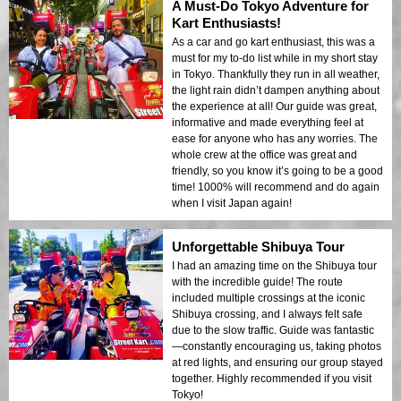
A Must-Do Tokyo Adventure for
Kart Enthusiasts!
As a car and go kart enthusiast, this was a
must for my to-do list while in my short stay
in Tokyo. Thankfully they run in all weather,
the light rain didn’t dampen anything about
the experience at all! Our guide was great,
informative and made everything feel at
ease for anyone who has any worries. The
whole crew at the office was great and
friendly, so you know it’s going to be a good
time! 1000% will recommend and do again
when I visit Japan again!
Unforgettable Shibuya Tour
I had an amazing time on the Shibuya tour
with the incredible guide! The route
included multiple crossings at the iconic
Shibuya crossing, and I always felt safe
due to the slow traffic. Guide was fantastic
—constantly encouraging us, taking photos
at red lights, and ensuring our group stayed
together. Highly recommended if you visit
Tokyo!