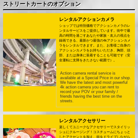
ストリートカートのオプション
レンタルアクションカメラ
ショップでは特別価格でアクションカメラのレ
ンタルサービスをご提供しています。街中で最
高の時間を過ごすあなたや家族・友人の視点を
録画できる、最新かつ最強の4kアクションカメ
ラをレンタルできます。また、お客様ご自身の
アクションカメラをお持ちいただき、胸部、頭
部、または身体に装着することも可能です（安
全運転に支障をきたさない範囲で）。
Action camera rental service is
available at a Special Price in our shop.
We have the latest and most powerful
4k action camera you can rent to
record your POV or your family /
friends having the best time on the
streets.
レンタルアクセサリー
楽しくてユニークなアクセサリーでスタイリッ
シュにクルージング！コスチュームにちょっと
したアクセントを加え、街をドライブしながら