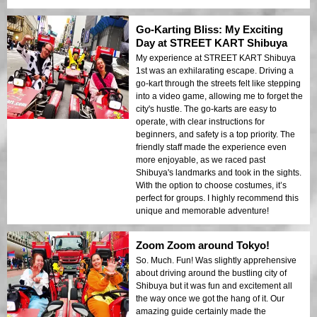
Go-Karting Bliss: My Exciting
Day at STREET KART Shibuya
My experience at STREET KART Shibuya
1st was an exhilarating escape. Driving a
go-kart through the streets felt like stepping
into a video game, allowing me to forget the
city's hustle. The go-karts are easy to
operate, with clear instructions for
beginners, and safety is a top priority. The
friendly staff made the experience even
more enjoyable, as we raced past
Shibuya's landmarks and took in the sights.
With the option to choose costumes, it’s
perfect for groups. I highly recommend this
unique and memorable adventure!
Zoom Zoom around Tokyo!
So. Much. Fun! Was slightly apprehensive
about driving around the bustling city of
Shibuya but it was fun and excitement all
the way once we got the hang of it. Our
amazing guide certainly made the