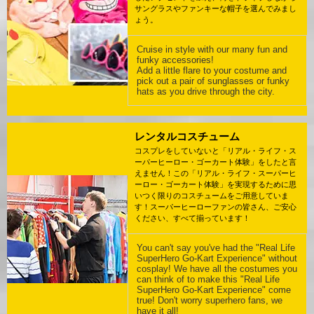
サングラスやファンキーな帽子を選んでみまし
ょう。
Cruise in style with our many fun and
funky accessories!
Add a little flare to your costume and
pick out a pair of sunglasses or funky
hats as you drive through the city.
レンタルコスチューム
コスプレをしていないと「リアル・ライフ・ス
ーパーヒーロー・ゴーカート体験」をしたと言
えません！この「リアル・ライフ・スーパーヒ
ーロー・ゴーカート体験」を実現するために思
いつく限りのコスチュームをご用意していま
す！スーパーヒーローファンの皆さん、ご安心
ください、すべて揃っています！
You can't say you've had the "Real Life
SuperHero Go-Kart Experience" without
cosplay! We have all the costumes you
can think of to make this "Real Life
SuperHero Go-Kart Experience" come
true! Don't worry superhero fans, we
have it all!