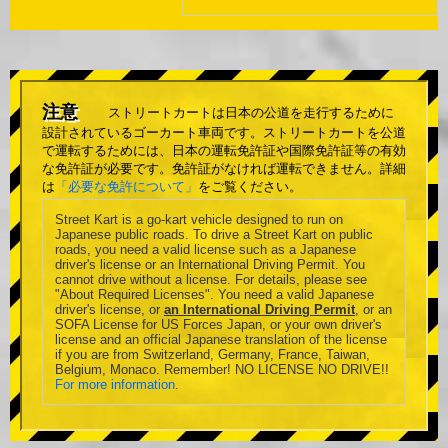
注意
ストリートカートは日本の公道を走行するために
設計されているゴーカート車両です。ストリートカートを公道
で運転するためには、日本の運転免許証や国際免許証等の有効
な免許証が必要です。免許証がなければ運転できません。詳細
は
「必要な免許について」
をご覧ください。
Street Kart is a go-kart vehicle designed to run on
Japanese public roads. To drive a Street Kart on public
roads, you need a valid license such as a Japanese
driver's license or an International Driving Permit. You
cannot drive without a license. For details, please see
"About Required Licenses". You need a valid Japanese
driver's license, or
an International Driving Permit
, or an
SOFA License for US Forces Japan, or your own driver's
license and an official Japanese translation of the license
if you are from Switzerland, Germany, France, Taiwan,
Belgium, Monaco. Remember! NO LICENSE NO DRIVE!!
For more information
.