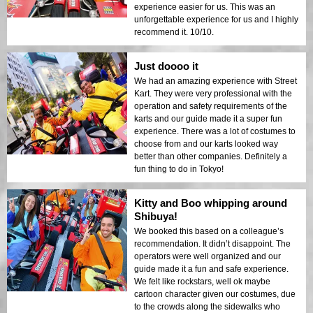
experience easier for us. This was an
unforgettable experience for us and I highly
recommend it. 10/10.
Just doooo it
We had an amazing experience with Street
Kart. They were very professional with the
operation and safety requirements of the
karts and our guide made it a super fun
experience. There was a lot of costumes to
choose from and our karts looked way
better than other companies. Definitely a
fun thing to do in Tokyo!
Kitty and Boo whipping around
Shibuya!
We booked this based on a colleague’s
recommendation. It didn’t disappoint. The
operators were well organized and our
guide made it a fun and safe experience.
We felt like rockstars, well ok maybe
cartoon character given our costumes, due
to the crowds along the sidewalks who