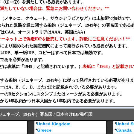
条件（①～⑦）を満たしている必要があります。
条件を満たしていない場合は、緊急にお問い合わせください。**
（メキシコ、クウェート、サウジアラビアなど）は未加盟で無効です。
められた道路交通に関する条約（ジュネーブ、1949年）の署名国である
はCAA、オーストラリアはAAA、英国はAA）
ンターネット上で偽造IDPを販売しています。詐欺にご注意ください！**
当局により認められた認定機関によって発行されている必要があります。
ルIDP、単一紙IDP、コピーはすべて日本では無効です。
形式である必要があります。
どは表紙に「1949」と記載されています。）
表紙に「1968」と記載さ
に関する条約（ジュネーブ、1949年）に従って発行されている必要があり
ゴリーはA、B、C、D、またはEと記載されている必要があります。
ゴリーのBセクションにスタンプまたはマークがある必要があります。
行日から1年以内かつ日本入国から1年以内である必要があります。
ネーブ、1949年）署名国 / 日本向けIDP発行国
*
United Kingdom
*
United S
*
Greece
*
Canada