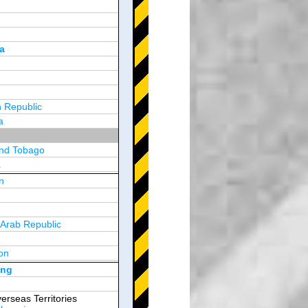
a
 Republic
a
and Tobago
a
n
y
 Arab Republic
n
on
d Arab Emirates
ong
erseas Territories