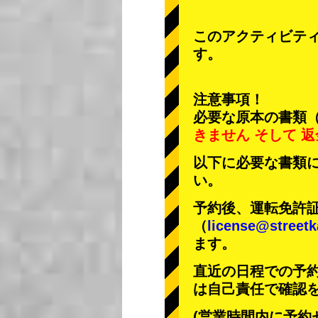
このアクティビテ
す。
注意事項！
必要な原本の書類
きません
そして
返
以下に必要な書類
い。
予約後、運転免許
（
license@streetk
ます。
直近の日程での予
は自己責任で確認
(営業時間内に予約