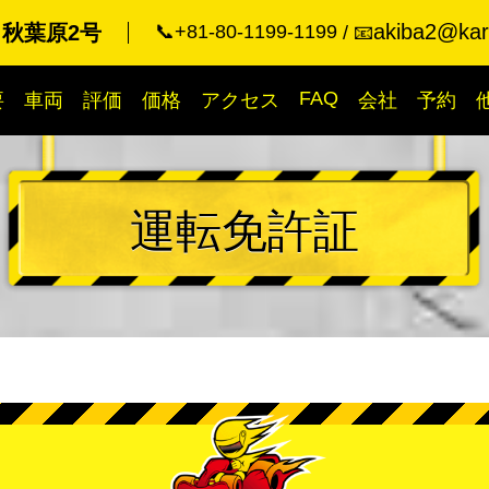
akiba2@kart
 秋葉原2号
📞+81-80-1199-1199
📧
FAQ
要
車両
評価
価格
アクセス
会社
予約
運転免許証