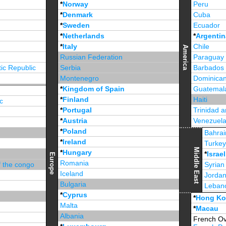
*
Norway
Peru
*
Denmark
Cuba
*
Sweden
Ecuador
*
Netherlands
*
Argentin
*
Italy
Chile
America
Russian Federation
Paraguay
ic Republic
Serbia
Barbados
Montenegro
Dominican
*
Kingdom of Spain
Guatemal
*
Finland
Haiti
c
*
Portugal
Trinidad 
*
Austria
Venezuel
*
Poland
Jamaica
Bahrai
*
Ireland
Turke
Middle East
*
Hungary
*
Israel
Europe
Romania
f the congo
Syrian
Iceland
Jorda
Bulgaria
Leban
*
Cyprus
*
Unite
*
Hong K
Malta
*
Macau
Albania
French Ov