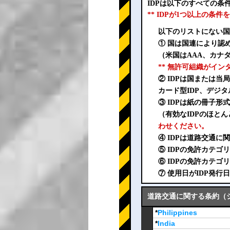
IDPは以下のすべての
** IDPが1つ以上の
以下のリストにない国
① 国は国連により認
（米国はAAA、カナダ
** 無許可組織がイ
② IDPは国または
カード型IDP、デジタ
③ IDPは紙の冊子
（有効なIDPのほとん
わせください。
④ IDPは道路交通
⑤ IDPの免許カテ
⑥ IDPの免許カテ
⑦ 使用日がIDP発
道路交通に関する条約（ジュ
*
Philippines
*
India