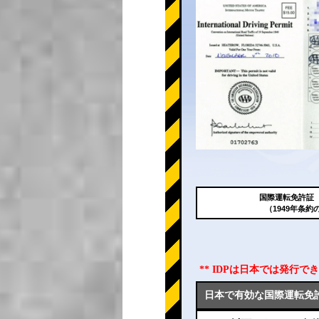
国際運転免許証（
（1949年条約
** IDPは日本では発行
日本で有効な国際運転免許