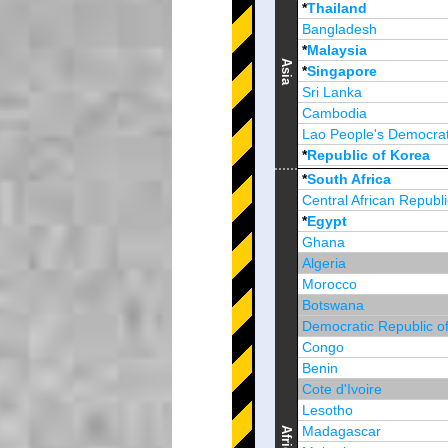
*
Thailand
Bangladesh
*
Malaysia
Asia
*
Singapore
Sri Lanka
Cambodia
Lao People's Democrat
*
Republic of Korea
Brunei Darussalam
*
South Africa
Central African Republi
*
Egypt
Ghana
Algeria
Morocco
Botswana
Democratic Republic o
Congo
Benin
Cote d'Ivoire
Lesotho
Madagascar
Africa