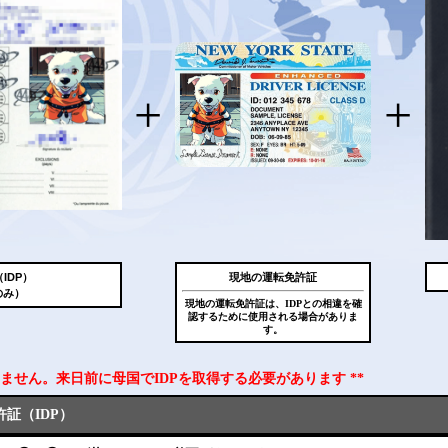
+
+
IDP）
現地の運転免許証
のみ）
現地の運転免許証は、IDPとの相違を確
認するために使用される場合がありま
す。
できません。来日前に母国でIDPを取得する必要があります **
証（IDP）