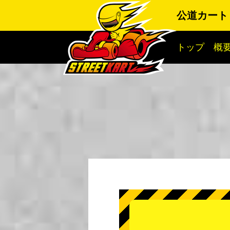
公道カート
トップ
概