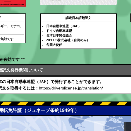
証
認定日本語翻訳文
ルギー、モナコ、
日本自動車連盟（JAF）
ドイツ自動車連盟
台湾日本関係協会
は無効です
ZIPLUS株式会社（台湾のみ）
各国大使館
み有効です **
翻訳文発行機関について
本の日本自動車連盟（JAF）で発行することができます。
https://driverslicense.jp/translation/
訳文を取得するには：
際運転免許証（ジュネーブ条約1949年）