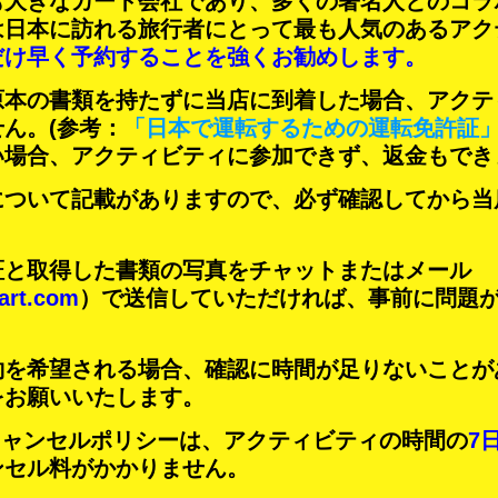
も大きなカート会社であり、
多くの著名人
とのコラ
は日本に訪れる旅行者にとって
最も人気のあるアク
だけ早く予約することを強くお勧めします。
原本の書類を持たずに当店に到着した場合、アクテ
せん。
(参考：
「日本で運転するための運転免許証
い場合、アクティビティに参加できず、返金もでき
について記載がありますので、必ず確認してから当
証と取得した書類の写真をチャットまたはメール
art.com
）で送信していただければ、事前に問題
約を希望される場合、確認に時間が足りないことが
をお願いいたします。
Tのキャンセルポリシーは、アクティビティの時間の
7
ンセル料がかかりません。