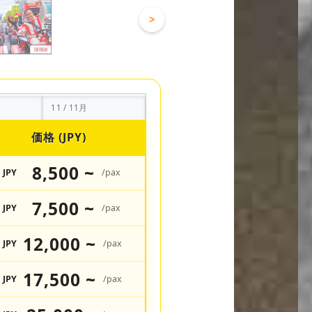
>
11 / 11月
価格 (JPY)
8,500 ~
JPY
/pax
7,500 ~
JPY
/pax
12,000 ~
JPY
/pax
17,500 ~
JPY
/pax