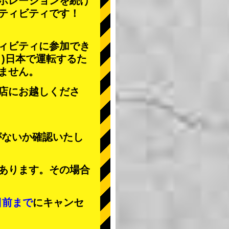
ボレーションを続け
ティビティ
です！
ィビティに参加でき
」
)日本で運転するた
ません。
店にお越しくださ
がないか確認いたし
あります。その場合
日前まで
にキャンセ