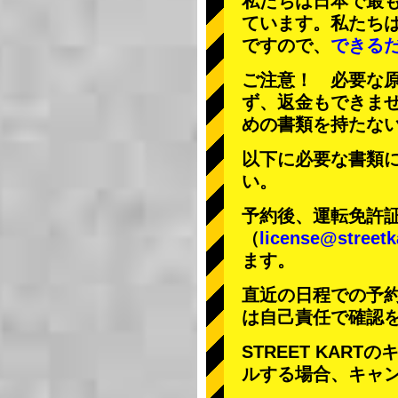
私たちは日本で最
ています。私たち
ですので、
できる
ご注意！ 必要な
ず、返金もできま
めの書類を持たな
以下に必要な書類
い。
予約後、運転免許
（
license@streetk
ます。
直近の日程での予
は自己責任で確認
STREET KAR
ルする場合、キャ