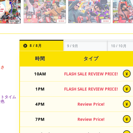
8 / 8月
9 / 9月
10 / 10月
時間
タイプ
10AM
FLASH SALE REVIEW PRICE!
¥
1PM
FLASH SALE REVIEW PRICE!
¥
4PM
Review Price!
¥
7PM
Review Price!
¥