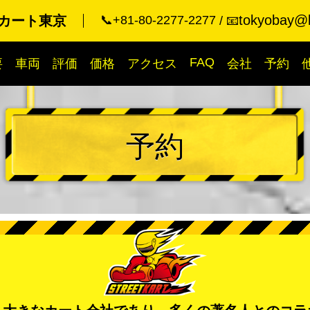
tokyobay@k
カート東京
📞+81-80-2277-2277
📧
FAQ
要
車両
評価
価格
アクセス
会社
予約
予約