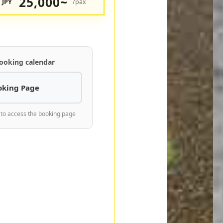
25,000~
JPY
/pax
ooking calendar
oking Page
 to access the booking page