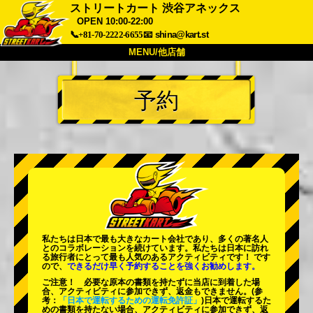
ストリートカート 渋谷アネックス
OPEN 10:00-22:00
📞+81-70-2222-6655
📧
shina@kart.st
MENU/他店舗
トップ
予約
概要
車両
価格
アクセス
評価
FAQ
会社
予約
他店舗
東京 品川
東京 秋葉原 #1
東京 秋葉原 #2
東京 渋谷
東京 渋谷アネックス
東京ベイ
私たちは日本で最も大きなカート会社であり、
多くの著名人
とのコラボレーションを続けています。私たちは日本に訪れ
東京 浅草
大阪
る旅行者にとって
最も人気のあるアクティビティ
です！ です
ので、
できるだけ早く予約することを強くお勧めします。
沖縄
ご注意！ 必要な原本の書類を持たずに当店に到着した場
合、アクティビティに参加できず、返金もできません。
(参
考：
「日本で運転するための運転免許証」
)日本で運転するた
めの書類を持たない場合、アクティビティに参加できず、返