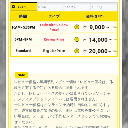
8 / 8月
9 / 9月
10 / 10月
11 / 11月
時間
タイプ
価格 (JPY)
Early Bird Review
9,000 ~
10AM - 5:30PM
JPY
/pax
¥
Price!
14,000 ~
6PM - 8PM
Review Price
JPY
/pax
¥
20,000~
Standard
Regular Price
JPY
/pax
¥
レビュー価格 / 早期予約レビュー価格 / レビュー価格は、体
験を共有する予定がある場合に適用されます。
ただし、レビューベースの割引が禁止されているソーシャ
ルメディアプラットフォームには適用されません。
**レビュー価格はオンライン予約時に自動的に適用されま
す。通常価格をご希望の場合、例えば体験を非公開にした
い場合は、メッセージで予約センタースタッフまでお知ら
せください。
最新の料金については、下記カレンダーの各時間枠の横に