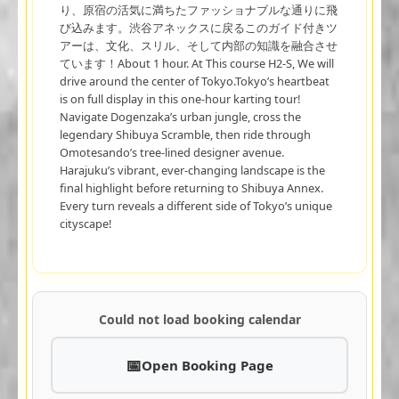
り、原宿の活気に満ちたファッショナブルな通りに飛
び込みます。渋谷アネックスに戻るこのガイド付きツ
アーは、文化、スリル、そして内部の知識を融合させ
ています！About 1 hour. At This course H2-S, We will
drive around the center of Tokyo.Tokyo’s heartbeat
is on full display in this one-hour karting tour!
Navigate Dogenzaka’s urban jungle, cross the
legendary Shibuya Scramble, then ride through
Omotesando’s tree-lined designer avenue.
Harajuku’s vibrant, ever-changing landscape is the
final highlight before returning to Shibuya Annex.
Every turn reveals a different side of Tokyo’s unique
cityscape!
Could not load booking calendar
Open Booking Page