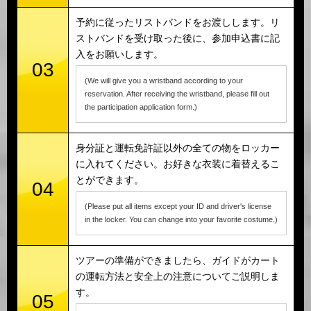
予約に従ったリストバンドをお渡しします。リ
ストバンドを受け取った後に、参加申込書に記
入をお願いします。
03
(We will give you a wristband according to your
reservation. After receiving the wristband, please fill out
the participation application form.)
身分証と運転免許証以外の全ての物をロッカー
に入れてください。お好きな衣装に着替えるこ
とができます。
04
(Please put all items except your ID and driver's license
in the locker. You can change into your favorite costume.)
ツアーの準備ができましたら、ガイドがカート
の運転方法と安全上の注意についてご説明しま
す。
05