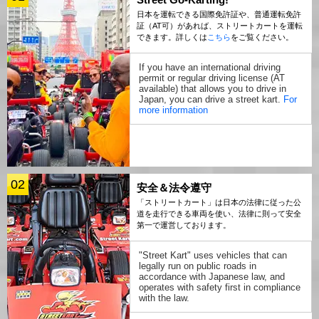
日本を運転できる国際免許証や、普通運転免許
証（AT可）があれば、ストリートカートを運転
できます。詳しくは
こちら
をご覧ください。
If you have an international driving
permit or regular driving license (AT
available) that allows you to drive in
Japan, you can drive a street kart.
For
more information
02
安全＆法令遵守
「ストリートカート」は日本の法律に従った公
道を走行できる車両を使い、法律に則って安全
第一で運営しております。
"Street Kart" uses vehicles that can
legally run on public roads in
accordance with Japanese law, and
operates with safety first in compliance
with the law.