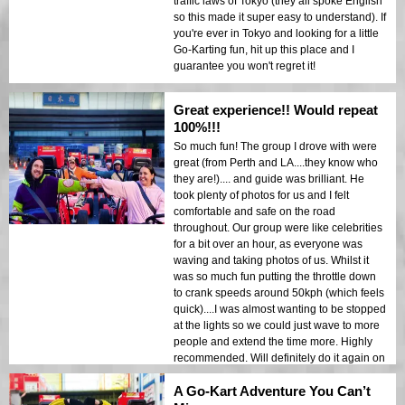
traffic laws of Tokyo (they all spoke English
so this made it super easy to understand). If
you're ever in Tokyo and looking for a little
Go-Karting fun, hit up this place and I
guarantee you won't regret it!
Great experience!! Would repeat
100%!!!
So much fun! The group I drove with were
great (from Perth and LA....they know who
they are!).... and guide was brilliant. He
took plenty of photos for us and I felt
comfortable and safe on the road
throughout. Our group were like celebrities
for a bit over an hour, as everyone was
waving and taking photos of us. Whilst it
was so much fun putting the throttle down
to crank speeds around 50kph (which feels
quick)....I was almost wanting to be stopped
at the lights so we could just wave to more
people and extend the time more. Highly
recommended. Will definitely do it again on
my next visit to Tokyo.
A Go-Kart Adventure You Can’t