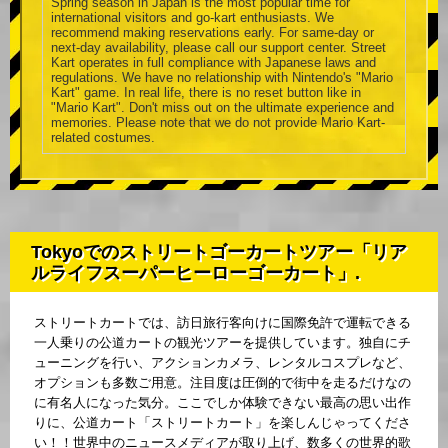
Spring season in Japan is the most popular time for
international visitors and go-kart enthusiasts. We
recommend making reservations early. For same-day or
next-day availability, please call our support center. Street
Kart operates in full compliance with Japanese laws and
regulations. We have no relationship with Nintendo's "Mario
Kart" game. In real life, there is no reset button like in
"Mario Kart". Don't miss out on the ultimate experience and
memories. Please note that we do not provide Mario Kart-
related costumes.
Tokyoでのストリートゴーカートツアー「リア
ルライフスーパーヒーローゴーカート」.
ストリートカートでは、訪日旅行客向けに国際免許で運転できる
一人乗りの公道カートの観光ツアーを提供しています。独自にチ
ューニングを行い、アクションカメラ、レンタルコスプレなど、
オプションも多数ご用意。注目度は圧倒的で街中を走るだけなの
に有名人になった気分。ここでしか体験できない最高の思い出作
りに、公道カート「ストリートカート」を楽しんじゃってくださ
い！！世界中のニュースメディアが取り上げ、数多くの世界的歌