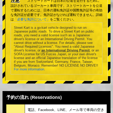
注意
ストリートカートは日本の公道を走行するために
設計されているゴーカート車両です。ストリートカートを公道
で運転するためには、日本の運転免許証や国際免許証等の有効
な免許証が必要です。免許証がなければ運転できません。詳細
は
「必要な免許について」
をご覧ください。
Street Kart is a go-kart vehicle designed to run on
Japanese public roads. To drive a Street Kart on public
roads, you need a valid license such as a Japanese
driver's license or an International Driving Permit. You
cannot drive without a license. For details, please see
"About Required Licenses". You need a valid Japanese
driver's license, or
an International Driving Permit
, or an
SOFA License for US Forces Japan, or your own driver's
license and an official Japanese translation of the license
if you are from Switzerland, Germany, France, Taiwan,
Belgium, Monaco. Remember! NO LICENSE NO DRIVE!!
For more information
.
予約の流れ (Reservations)
電話、Facebook、LINE、メール等で車両の空き