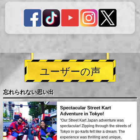
ユーザーの声
忘れられない思い出
Spectacular Street Kart
Adventure in Tokyo!
"Our Street Kart Japan adventure was
spectacular! Zipping through the streets of
Tokyo in go-karts felt like a dream. The
experience was thrilling and unique,