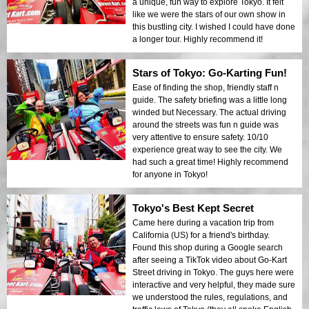
a unique, fun way to explore Tokyo. It felt
like we were the stars of our own show in
this bustling city. I wished I could have done
a longer tour. Highly recommend it!
Stars of Tokyo: Go-Karting Fun!
Ease of finding the shop, friendly staff n
guide. The safety briefing was a little long
winded but Necessary. The actual driving
around the streets was fun n guide was
very attentive to ensure safety. 10/10
experience great way to see the city. We
had such a great time! Highly recommend
for anyone in Tokyo!
Tokyo's Best Kept Secret
Came here during a vacation trip from
California (US) for a friend's birthday.
Found this shop during a Google search
after seeing a TikTok video about Go-Kart
Street driving in Tokyo. The guys here were
interactive and very helpful, they made sure
we understood the rules, regulations, and