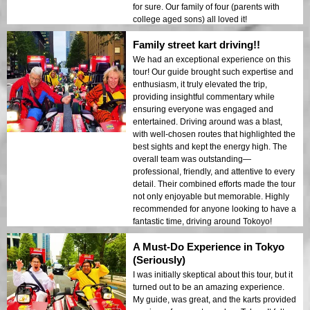
for sure. Our family of four (parents with
college aged sons) all loved it!
Family street kart driving!!
We had an exceptional experience on this
tour! Our guide brought such expertise and
enthusiasm, it truly elevated the trip,
providing insightful commentary while
ensuring everyone was engaged and
entertained. Driving around was a blast,
with well-chosen routes that highlighted the
best sights and kept the energy high. The
overall team was outstanding—
professional, friendly, and attentive to every
detail. Their combined efforts made the tour
not only enjoyable but memorable. Highly
recommended for anyone looking to have a
fantastic time, driving around Tokoyo!
A Must-Do Experience in Tokyo
(Seriously)
I was initially skeptical about this tour, but it
turned out to be an amazing experience.
My guide, was great, and the karts provided