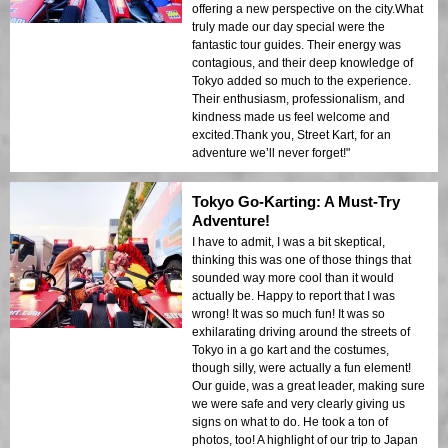
offering a new perspective on the city.What
truly made our day special were the
fantastic tour guides. Their energy was
contagious, and their deep knowledge of
Tokyo added so much to the experience.
Their enthusiasm, professionalism, and
kindness made us feel welcome and
excited.Thank you, Street Kart, for an
adventure we’ll never forget!"
Tokyo Go-Karting: A Must-Try
Adventure!
I have to admit, I was a bit skeptical,
thinking this was one of those things that
sounded way more cool than it would
actually be. Happy to report that I was
wrong! It was so much fun! It was so
exhilarating driving around the streets of
Tokyo in a go kart and the costumes,
though silly, were actually a fun element!
Our guide, was a great leader, making sure
we were safe and very clearly giving us
signs on what to do. He took a ton of
photos, too! A highlight of our trip to Japan