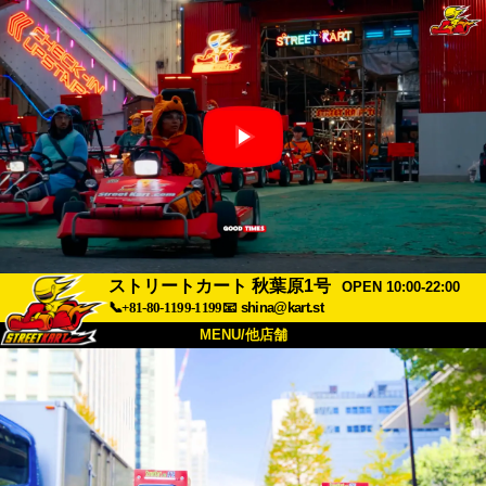
ストリートカート 秋葉原1号
OPEN 10:00-22:00
📞+81-80-1199-1199
📧
shina@kart.st
MENU/他店舗
トップ
概要
車両
価格
アクセス
評価
FAQ