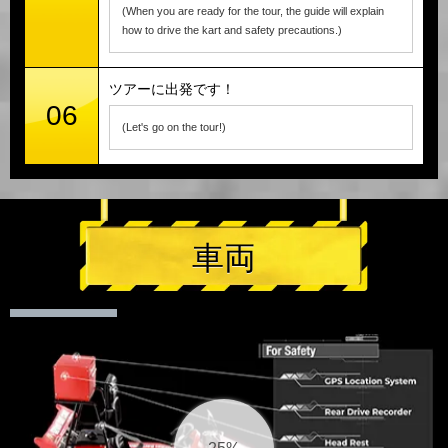
(When you are ready for the tour, the guide will explain
how to drive the kart and safety precautions.)
ツアーに出発です！
06
(Let's go on the tour!)
車両