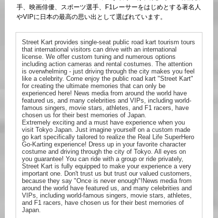
手、映画俳優、スポーツ選手、F1レーサーをはじめとする著名人
やVIPに日本の最高の思い出として選ばれています。
Street Kart provides single-seat public road kart tourism tours
that international visitors can drive with an international
license. We offer custom tuning and numerous options
including action cameras and rental costumes. The attention
is overwhelming - just driving through the city makes you feel
like a celebrity. Come enjoy the public road kart "Street Kart"
for creating the ultimate memories that can only be
experienced here! News media from around the world have
featured us, and many celebrities and VIPs, including world-
famous singers, movie stars, athletes, and F1 racers, have
chosen us for their best memories of Japan.
Extremely exciting and a must have experience when you
visit Tokyo Japan. Just imagine yourself on a custom made
go kart specifically tailored to realize the Real Life SuperHero
Go-Karting experience! Dress up in your favorite character
costume and driving through the city of Tokyo. All eyes on
you guarantee! You can ride with a group or ride privately,
Street Kart is fully equipped to make your experience a very
important one. Don't trust us but trust our valued customers,
because they say "Once is never enough"!News media from
around the world have featured us, and many celebrities and
VIPs, including world-famous singers, movie stars, athletes,
and F1 racers, have chosen us for their best memories of
Japan.