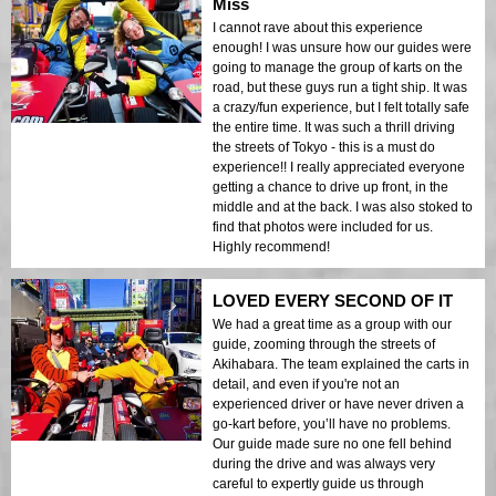
Miss
I cannot rave about this experience
enough! I was unsure how our guides were
going to manage the group of karts on the
road, but these guys run a tight ship. It was
a crazy/fun experience, but I felt totally safe
the entire time. It was such a thrill driving
the streets of Tokyo - this is a must do
experience!! I really appreciated everyone
getting a chance to drive up front, in the
middle and at the back. I was also stoked to
find that photos were included for us.
Highly recommend!
LOVED EVERY SECOND OF IT
We had a great time as a group with our
guide, zooming through the streets of
Akihabara. The team explained the carts in
detail, and even if you're not an
experienced driver or have never driven a
go-kart before, you’ll have no problems.
Our guide made sure no one fell behind
during the drive and was always very
careful to expertly guide us through