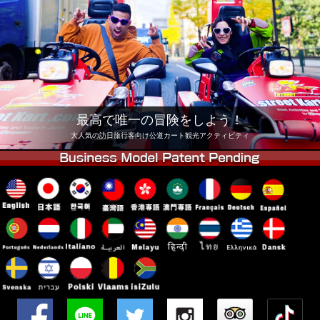
会社
予約
他店舗
東京 品川
東京 秋葉原 #1
東京 秋葉原 #2
東京 渋谷
東京 渋谷アネックス
東京ベイ
最高で唯一の冒険をしよう！
東京 浅草
大阪
大人気の訪日旅行客向け公道カート観光アクティビティ
沖縄