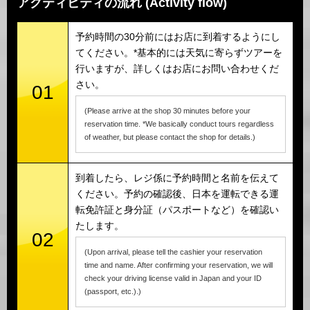
アクティビティの流れ (Activity flow)
予約時間の30分前にはお店に到着するようにし
てください。*基本的には天気に寄らずツアーを
行いますが、詳しくはお店にお問い合わせくだ
さい。
01
(Please arrive at the shop 30 minutes before your
reservation time. *We basically conduct tours regardless
of weather, but please contact the shop for details.)
到着したら、レジ係に予約時間と名前を伝えて
ください。予約の確認後、日本を運転できる運
転免許証と身分証（パスポートなど）を確認い
たします。
02
(Upon arrival, please tell the cashier your reservation
time and name. After confirming your reservation, we will
check your driving license valid in Japan and your ID
(passport, etc.).)