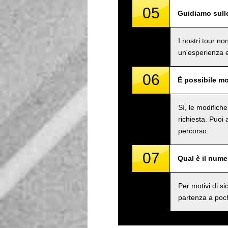
05
Guidiamo sull
I nostri tour n
un'esperienza e
06
È possibile mo
Sì, le modifich
richiesta. Puoi
percorso.
07
Qual è il num
Per motivi di 
partenza a poch