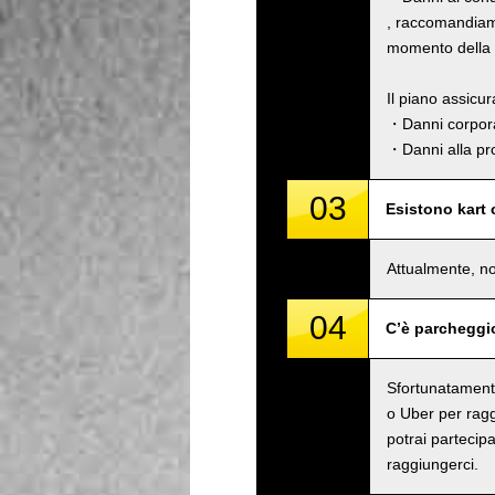
, raccomandiamo
momento della p
Il piano assicu
・Danni corpora
・Danni alla pro
03
Esistono kart
Attualmente, no
04
C’è parcheggi
Sfortunatamente
o Uber per raggi
potrai partecipa
raggiungerci.