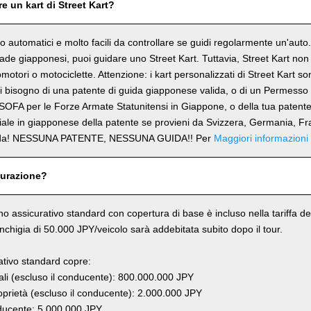
e un kart di Street Kart?
ono automatici e molto facili da controllare se guidi regolarmente un'aut
trade giapponesi, puoi guidare uno Street Kart. Tuttavia, Street Kart no
omotori o motociclette. Attenzione: i kart personalizzati di Street Kart s
 bisogno di una patente di guida giapponese valida, o di un Permesso 
SOFA per le Forze Armate Statunitensi in Giappone, o della tua patent
ciale in giapponese della patente se provieni da Svizzera, Germania, Fr
rda! NESSUNA PATENTE, NESSUNA GUIDA!! Per
Maggiori informazioni
curazione?
ano assicurativo standard con copertura di base è incluso nella tariffa del
anchigia di 50.000 JPY/veicolo sarà addebitata subito dopo il tour.
rativo standard copre:
li (escluso il conducente): 800.000.000 JPY
prietà (escluso il conducente): 2.000.000 JPY
ucente: 5.000.000 JPY