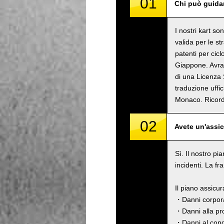
01
Chi può guidar
I nostri kart s
valida per le s
patenti per cicl
Giappone. Avrai
di una Licenza 
traduzione uffi
Monaco. Rico
02
Avete un'assi
Sì. Il nostro pi
incidenti. La fr
Il piano assicu
・Danni corpora
・Danni alla pro
・Danni al cond